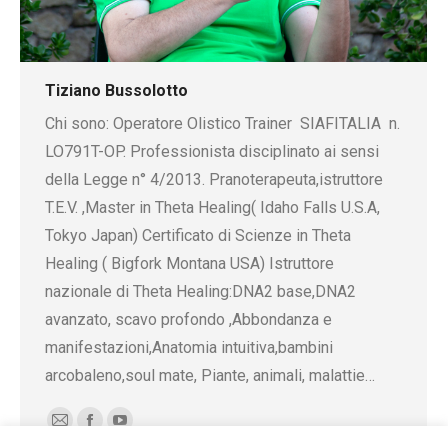
Tiziano Bussolotto
Chi sono: Operatore Olistico Trainer SIAFITALIA n.
LO791T-OP. Professionista disciplinato ai sensi
della Legge n° 4/2013. Pranoterapeuta,istruttore
T.E.V. ,Master in Theta Healing( Idaho Falls U.S.A,
Tokyo Japan) Certificato di Scienze in Theta
Healing ( Bigfork Montana USA) Istruttore
nazionale di Theta Healing:DNA2 base,DNA2
avanzato, scavo profondo ,Abbondanza e
manifestazioni,Anatomia intuitiva,bambini
arcobaleno,soul mate, Piante, animali, malattie…
E-
Facebook
YouTube