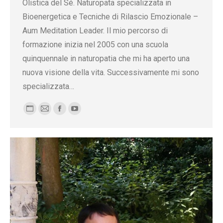
Olistica del Sé. Naturopata specializzata in
Bioenergetica e Tecniche di Rilascio Emozionale –
Aum Meditation Leader. Il mio percorso di
formazione inizia nel 2005 con una scuola
quinquennale in naturopatia che mi ha aperto una
nuova visione della vita. Successivamente mi sono
specializzata…
Blog
E-
Facebook
YouTube
personale
mail
/
sito
web