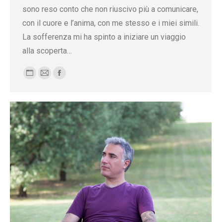
sono reso conto che non riuscivo più a comunicare,
con il cuore e l’anima, con me stesso e i miei simili.
La sofferenza mi ha spinto a iniziare un viaggio
alla scoperta…
Blog
E-
Facebook
personale
mail
/
sito
web