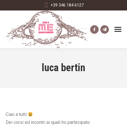
+39 346 184 6127
Facebook
Telegram
page
page
opens
opens
in
in
luca bertin
new
new
window
window
Ciao a tutti
Dei corsi ed incontri ai quali ho partecipato