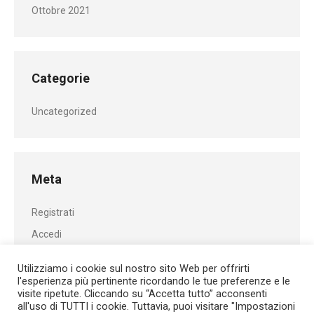
Ottobre 2021
Categorie
Uncategorized
Meta
Registrati
Accedi
Feed dei contenuti
Utilizziamo i cookie sul nostro sito Web per offrirti
Feed dei commenti
l'esperienza più pertinente ricordando le tue preferenze e le
visite ripetute. Cliccando su “Accetta tutto” acconsenti
WordPress.org
all'uso di TUTTI i cookie. Tuttavia, puoi visitare "Impostazioni